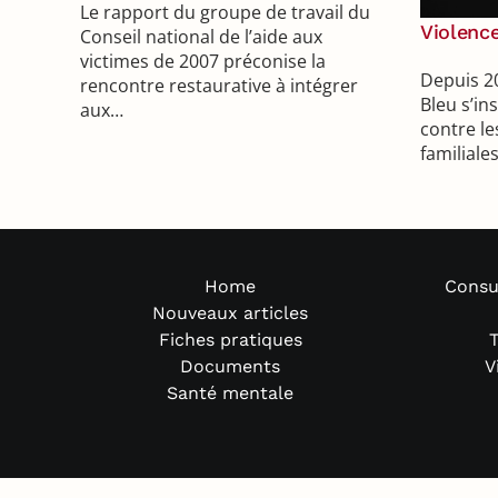
Le rapport du groupe de travail du
Violence
Conseil national de l’aide aux
victimes de 2007 préconise la
Depuis 20
rencontre restaurative à intégrer
Bleu s’in
aux…
contre le
familial
Home
Consu
Nouveaux articles
Fiches pratiques
T
Documents
V
Santé mentale