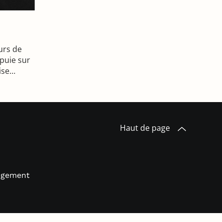
eurs de
ppuie sur
rise…
Haut de page
logement