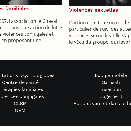
s familiales
Violences sexuelles
07, l’association le Cheval
L’action constitue un mode
scrit dans une action de lutte
particulier de suivi des aut
s violences conjugales et
violences sexuelles. Elle s’a
es en proposant une…
le vécu du groupe, qui favo
ltations psychologiques
Equipe mobile
Centre de santé
Samsah
hérapies familiales
Insertion
iolences conjugales
Logement
CLSM
Actions vers et dans le 
GEM