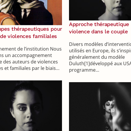
Approche thérapeutique 
upes thérapeutiques pour
violence dans le couple
de violences familiales
Divers modèles d’interventi
nement de l’institution Nous
utilisés en Europe, ils s’insp
ns un accompagnement
généralement du modèle
e des auteurs de violences
Duluth[1]développé aux USA
s et familiales par le biais…
programme…