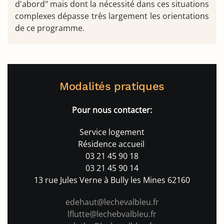
d'abord" mais dont la nécessité dans ces situations
complexes dépasse très largement les orientations
de ce programme.
Modalités pratiques
Pour nous contacter:
Service logement
Résidence accueil
03 21 45 90 18
03 21 45 90 14
13 rue Jules Verne à Bully les Mines 62160
edehaut@lechevalbleu.fr
l
flutte@lechebvalbleu.fr