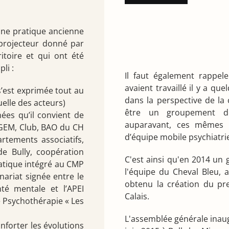
une pratique ancienne
 projecteur donné par
itoire et qui ont été
li :
Il faut également rappele
avaient travaillé il y a qu
s’est exprimée tout au
dans la perspective de la 
elle des acteurs)
être un groupement de
ées qu’il convient de
auparavant, ces mêmes s
 GEM, Club, BAO du CH
d’équipe mobile psychiatrie
rtements associatifs,
 de Bully, coopération
C'est ainsi qu'en 2014 un 
atique intégré au CMP
l'équipe du Cheval Bleu, a
nariat signée entre le
obtenu la création du pr
té mentale et l’APEI
Calais.
e Psychothérapie « Les
L'assemblée générale inaug
forter les évolutions