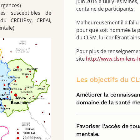
juin 2015 à Bully les Mines
urgences)
centaine de participants.
les susceptibles de
n du CREHPsy, CREAI,
Malheureusement il a fallu
ntale)
pour que soit nommée la p
du CLSM, lui conférant ain
Pour plus de renseignemen
site
http://www.clsm-lens-h
Les objectifs du C
Améliorer la connaissan
domaine de la santé me
Favoriser l'accès de tou
mentale.