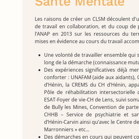
Santé Mentale
Les raisons de créer un CLSM découlent d'
de travail en collaboration, et du coup de
l’ANAP en 2013 sur les ressources du terr
mises en évidence au cours du travail accomp
Une volonté de travailler ensemble qui 
long de la démarche (connaissance mutu
Des expériences significatives déjà men
conforter : UNAFAM (aide aux aidants),
d’Hénin, la CREMS du CH d’Hénin, appa
Pôle de réhabilitation intersectorielle
ESAT-Foyer de vie-CH de Lens, suivi som
de Bully les Mines, Convention de parte
CHHB – Service de psychiatrie et san
d’Hénin-Carvin ainsi qu’avec le Centre d
Marronniers » etc...
Des démarches en cours qui peuvent con