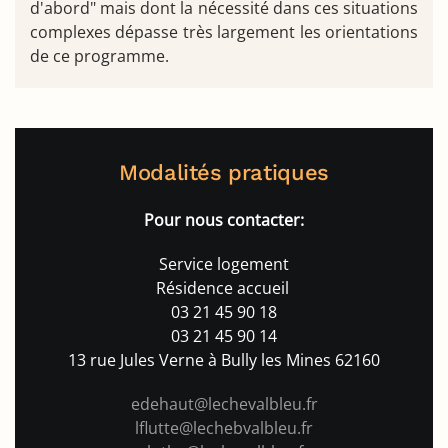
d'abord" mais dont la nécessité dans ces situations
complexes dépasse très largement les orientations
de ce programme.
Modalités pratiques
Pour nous contacter:
Service logement
Résidence accueil
03 21 45 90 18
03 21 45 90 14
13 rue Jules Verne à Bully les Mines 62160
edehaut@lechevalbleu.fr
l
flutte@lechebvalbleu.fr