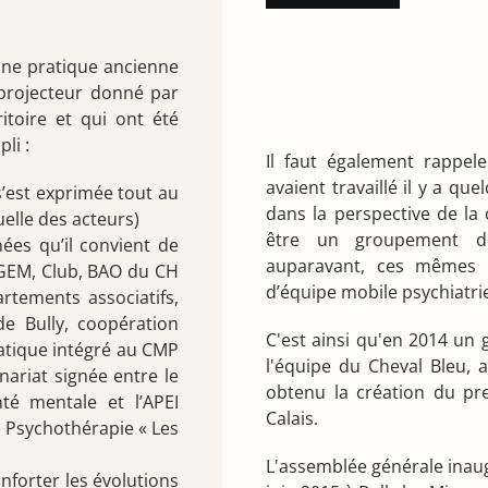
une pratique ancienne
 projecteur donné par
itoire et qui ont été
li :
Il faut également rappele
avaient travaillé il y a qu
s’est exprimée tout au
dans la perspective de la 
elle des acteurs)
être un groupement de
ées qu’il convient de
auparavant, ces mêmes s
 GEM, Club, BAO du CH
d’équipe mobile psychiatrie
rtements associatifs,
 de Bully, coopération
C'est ainsi qu'en 2014 un 
atique intégré au CMP
l'équipe du Cheval Bleu, a
nariat signée entre le
obtenu la création du pr
té mentale et l’APEI
Calais.
e Psychothérapie « Les
L'assemblée générale inaug
forter les évolutions