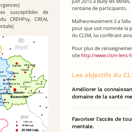
juin 2015 à Bully les Mines
urgences)
centaine de participants.
les susceptibles de
n du CREHPsy, CREAI,
Malheureusement il a fallu
ntale)
pour que soit nommée la p
du CLSM, lui conférant ain
Pour plus de renseignemen
site
http://www.clsm-lens-h
Les objectifs du C
Améliorer la connaissan
domaine de la santé me
Favoriser l'accès de tou
mentale.