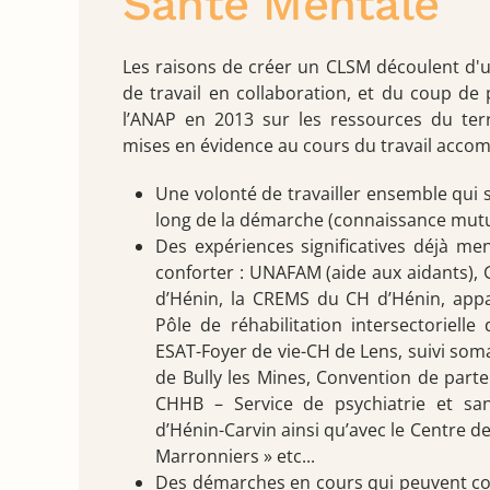
Santé Mentale
Les raisons de créer un CLSM découlent d'
de travail en collaboration, et du coup de
l’ANAP en 2013 sur les ressources du terr
mises en évidence au cours du travail accomp
Une volonté de travailler ensemble qui 
long de la démarche (connaissance mutu
Des expériences significatives déjà men
conforter : UNAFAM (aide aux aidants),
d’Hénin, la CREMS du CH d’Hénin, appa
Pôle de réhabilitation intersectorielle
ESAT-Foyer de vie-CH de Lens, suivi som
de Bully les Mines, Convention de parte
CHHB – Service de psychiatrie et san
d’Hénin-Carvin ainsi qu’avec le Centre d
Marronniers » etc...
Des démarches en cours qui peuvent con